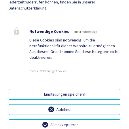
jederzeit widerrufen können, finden Sie in unserer
Datenschutzerklärung
.
Quicklinks
Geko digital Gemeinde-
Gastronomie &
App
Unterkünfte
Notwendige Cookies
(immer notwendig)
Wirtschaft &
Vereine
Diese Cookies sind notwendig, um die
Kernfunktionalität dieser Website zu ermöglichen.
Dienstleistungen
Aus diesem Grund können Sie diese Kategorie nicht
deaktivieren.
Gemeindezeitung
Neuigkeiten
Termine
Zweck
:
Notwendige Cookies
BARRIEREFREIHEIT
|
DATENSCHUTZ
|
SITEMAP
|
Einstellungen speichern
IMPRESSUM
Ablehnen
Alle akzeptieren