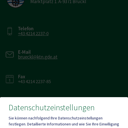
Marktplatz 1. A-9371 Brückl
Telefon
+43 4214 2237-0
E-Mail
brueckl@ktn.gde.at
Fax
+43 4214 2237-85
Datenschutzeinstellungen
Mehr
Sie können nachfolgend Ihre Datenschutzeinstellungen
festlegen.
Detaillierte Informationen und wie Sie Ihre Einwilligung