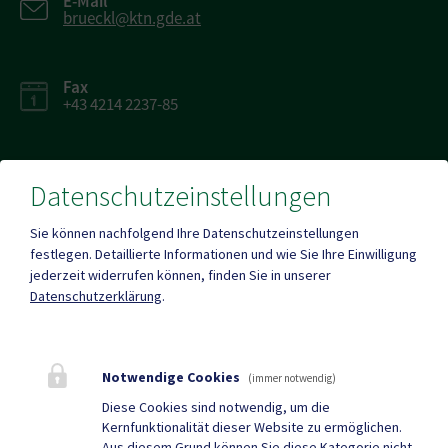
E-Mail
brueckl@ktn.gde.at
Fax
+43 4214 2237-85
Datenschutzeinstellungen
Mehr
Sie können nachfolgend Ihre Datenschutzeinstellungen
festlegen.
Detaillierte Informationen und wie Sie Ihre Einwilligung
jederzeit widerrufen können, finden Sie in unserer
Datenschutzerklärung
.
Quicklinks
Geko digital Gemeinde-
Gastronomie &
App
Unterkünfte
Notwendige Cookies
(immer notwendig)
Wirtschaft &
Vereine
Diese Cookies sind notwendig, um die
Kernfunktionalität dieser Website zu ermöglichen.
Dienstleistungen
Aus diesem Grund können Sie diese Kategorie nicht