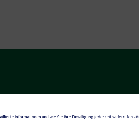
Quicklinks
Geko digital Gemei
kl@ktn.gde.at
aillierte Informationen und wie Sie Ihre Einwilligung jederzeit widerrufen k
Wirtschaft & Dienstl
Gemeindezeitung