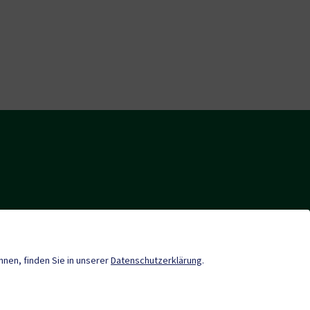
nde-App
Gastronomie & Unterkünfte
önnen, finden Sie in unserer
Datenschutzerklärung
.
eistungen
Vereine
Neuigkeiten