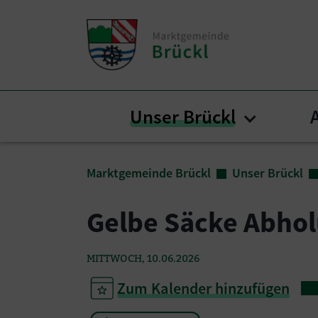
Zum Inhalt springen
Zum Seitenende springen
Unser Brückl
Submenu 
Sie sind hier:
Marktgemeinde Brückl
Unser Brückl
Gelbe Säcke Abhol
MITTWOCH, 10.06.2026
Zum Kalender hinzufügen