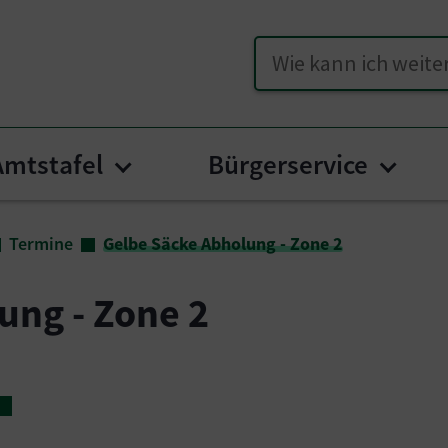
Suche
Amtstafel
Bürgerservice
for "Unser Brückl"
Submenu for "Amtstafel"
Subme
Termine
Gelbe Säcke Abholung - Zone 2
ung - Zone 2