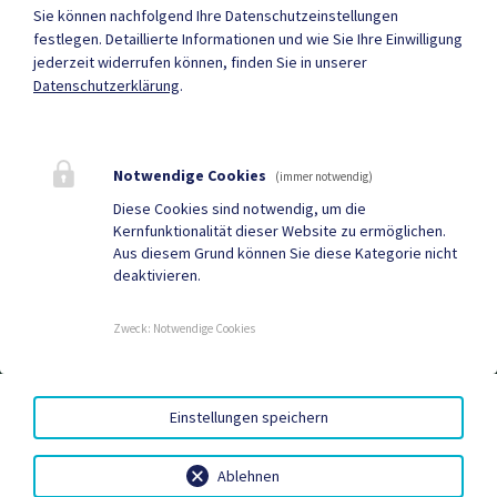
Mehr
Sie können nachfolgend Ihre Datenschutzeinstellungen
festlegen.
Detaillierte Informationen und wie Sie Ihre Einwilligung
jederzeit widerrufen können, finden Sie in unserer
Datenschutzerklärung
.
Quicklinks
Geko digital Gemeinde-
Gastronomie &
App
Unterkünfte
Notwendige Cookies
(immer notwendig)
Wirtschaft &
Vereine
Diese Cookies sind notwendig, um die
Kernfunktionalität dieser Website zu ermöglichen.
Dienstleistungen
Aus diesem Grund können Sie diese Kategorie nicht
deaktivieren.
Gemeindezeitung
Neuigkeiten
Termine
Zweck
:
Notwendige Cookies
BARRIEREFREIHEIT
|
DATENSCHUTZ
|
SITEMAP
|
Einstellungen speichern
IMPRESSUM
Ablehnen