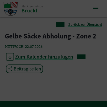
Zum Inhalt springen
Zum Seitenende springen
Sie sind hier:
Zurück zur Übersicht
Gelbe Säcke Abholung - Zone 2
MITTWOCH, 22.07.2026
Zum Kalender hinzufügen
Beitrag teilen