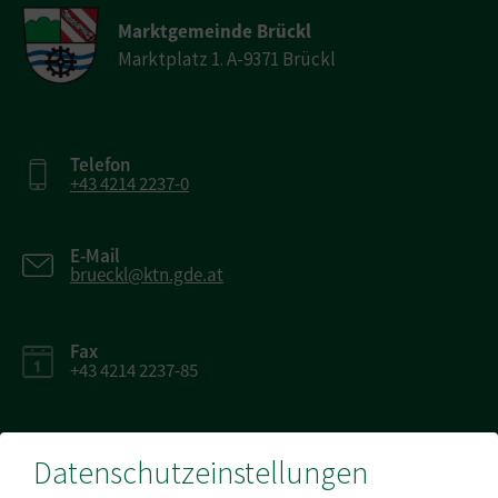
Marktgemeinde Brückl
Marktplatz 1. A-9371 Brückl
Telefon
+43 4214 2237-0
E-Mail
brueckl@ktn.gde.at
Fax
+43 4214 2237-85
Datenschutzeinstellungen