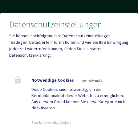
Datenschutzeinstellungen
Mehr
Sie können nachfolgend Ihre Datenschutzeinstellungen
festlegen.
Detaillierte Informationen und wie Sie Ihre Einwilligung
jederzeit widerrufen können, finden Sie in unserer
Datenschutzerklärung
.
Quicklinks
Geko digital Gemeinde-
Gastronomie &
App
Unterkünfte
Notwendige Cookies
(immer notwendig)
Wirtschaft &
Vereine
Diese Cookies sind notwendig, um die
Kernfunktionalität dieser Website zu ermöglichen.
Dienstleistungen
Aus diesem Grund können Sie diese Kategorie nicht
deaktivieren.
Gemeindezeitung
Neuigkeiten
Termine
Zweck
:
Notwendige Cookies