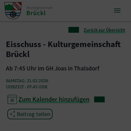
Zum Inhalt springen
Zum Seitenende springen
Sie sind hier:
Zurück zur Übersicht
Eisschuss - Kulturgemeinschaft
Brückl
Ab 7:45 Uhr im GH Joas in Thalsdorf
SAMSTAG, 21.02.2026
UHRZEIT : 07:45 UHR
Zum Kalender hinzufügen
Beitrag teilen